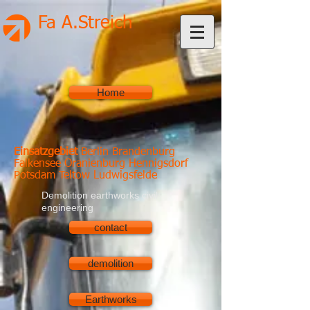
Fa A.Streich
Home
Einsatzgebiet
Berlin Brandenburg
Falkensee Oranienburg Hennigsdorf
Potsdam Teltow Ludwigsfelde
Demolition earthworks civil
engineering
contact
demolition
Earthworks