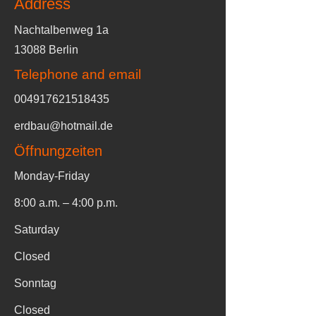
Address
Nachtalbenweg 1a
13088 Berlin
Telephone and email
004917621518435
erdbau@hotmail.de
Öffnungzeiten
Monday-Friday
8:00 a.m. – 4:00 p.m.
Saturday
Closed
Sonntag​
Closed