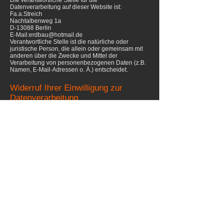
Die verantwortliche Stelle für die
Datenverarbeitung auf dieser Website ist:
Fa.a.Streich
Nachtalbenweg 1a
D-13088 Berlin
E-Mail:erdbau@hotmail.de
Verantwortliche Stelle ist die natürliche oder
juristische Person, die allein oder gemeinsam mit
anderen über die Zwecke und Mittel der
Verarbeitung von personenbezogenen Daten (z.B.
Namen, E-Mail-Adressen o. Ä.) entscheidet.
Widerruf Ihrer Einwilligung zur
Datenverarbeitung
Viele Datenverarbeitungsvorgänge sind nur mit
Ihrer ausdrücklichen Einwilligung möglich. Sie
können eine bereits erteilte Einwilligung jederzeit
widerrufen. Dazu reicht eine formlose Mitteilung per
E-Mail an uns. Die Rechtmäßigkeit der bis zum
Widerruf erfolgten Datenverarbeitung bleibt vom
Widerruf unberührt.
Beschwerderecht bei der
zuständigen Aufsichtsbehörde
Im Falle datenschutzrechtlicher Verstöße steht dem
Betroffenen ein Beschwerderecht bei der
zuständigen Aufsichtsbehörde zu. Zuständige
Aufsichtsbehörde in datenschutzrechtlichen Fragen