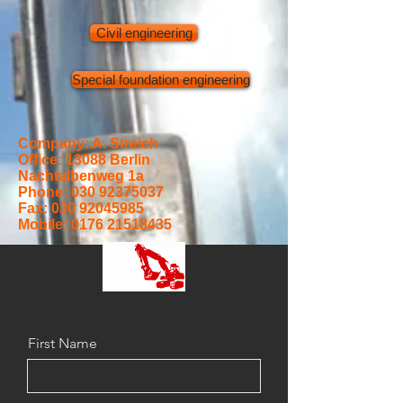
Civil engineering
Special foundation engineering
Company: A. Streich
Office: 13088 Berlin
Nachtalbenweg 1a
Phone:
030 92375037
Fax:
030 92045985
Mobile:
0176 21518435
First Name